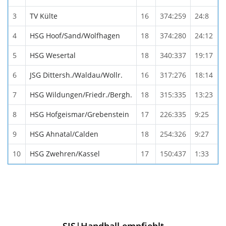
3
TV Külte
16
374:259
24:8
4
HSG Hoof/Sand/Wolfhagen
18
374:280
24:12
5
HSG Wesertal
18
340:337
19:17
6
JSG Dittersh./Waldau/Wollr.
16
317:276
18:14
7
HSG Wildungen/Friedr./Bergh.
18
315:335
13:23
8
HSG Hofgeismar/Grebenstein
17
226:335
9:25
9
HSG Ahnatal/Calden
18
254:326
9:27
10
HSG Zwehren/Kassel
17
150:437
1:33
SIS|Handball empfiehlt