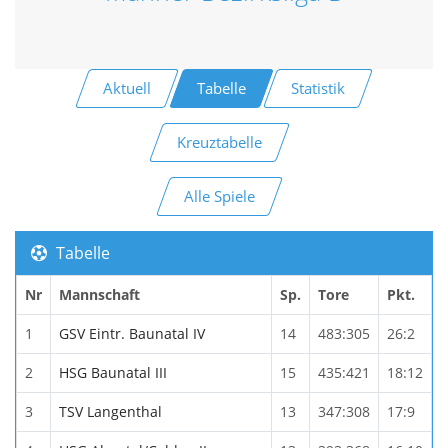
Aktuell
Tabelle
Statistik
Kreuztabelle
Alle Spiele
Tabelle
Nr
Mannschaft
Sp.
Tore
Pkt.
1
GSV Eintr. Baunatal IV
14
483:305
26:2
2
HSG Baunatal III
15
435:421
18:12
3
TSV Langenthal
13
347:308
17:9