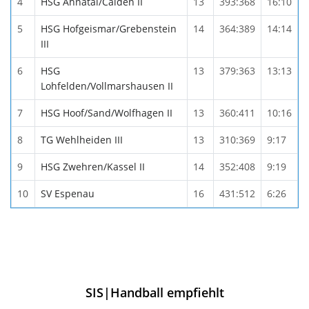
4
HSG Ahnatal/Calden II
13
393:368
16:10
5
HSG Hofgeismar/Grebenstein
14
364:389
14:14
III
6
HSG
13
379:363
13:13
Lohfelden/Vollmarshausen II
7
HSG Hoof/Sand/Wolfhagen II
13
360:411
10:16
8
TG Wehlheiden III
13
310:369
9:17
9
HSG Zwehren/Kassel II
14
352:408
9:19
10
SV Espenau
16
431:512
6:26
SIS|Handball empfiehlt