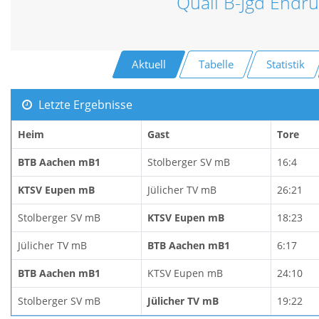
Quali B-Jgd Endr
Aktuell
Tabelle
Statistik
Letzte Ergebnisse
Heim
Gast
Tore
BTB Aachen mB1
Stolberger SV mB
16:4
KTSV Eupen mB
Jülicher TV mB
26:21
Stolberger SV mB
KTSV Eupen mB
18:23
Jülicher TV mB
BTB Aachen mB1
6:17
BTB Aachen mB1
KTSV Eupen mB
24:10
Stolberger SV mB
Jülicher TV mB
19:22