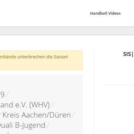
Handball Videos
SIS
verbände unterbrechen die Saison!
19
/
and e.V. (WHV)
/
/
Kreis Aachen/Düren
/
uali B-Jugend
/