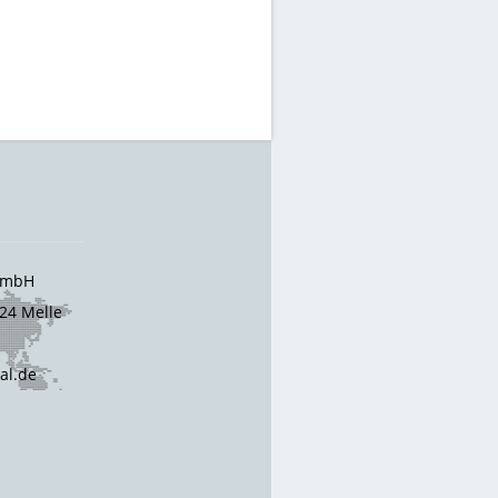
 GmbH
24 Melle
cal.de