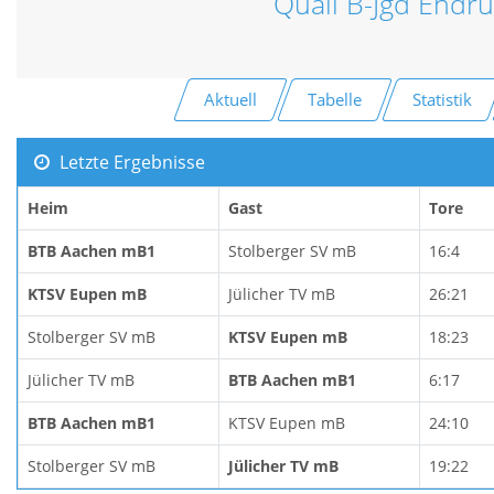
Quali B-Jgd Endr
Aktuell
Tabelle
Statistik
Letzte Ergebnisse
Heim
Gast
Tore
BTB Aachen mB1
Stolberger SV mB
16:4
KTSV Eupen mB
Jülicher TV mB
26:21
Stolberger SV mB
KTSV Eupen mB
18:23
Jülicher TV mB
BTB Aachen mB1
6:17
BTB Aachen mB1
KTSV Eupen mB
24:10
Stolberger SV mB
Jülicher TV mB
19:22