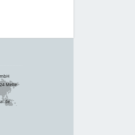
 GmbH
24 Melle
cal.de