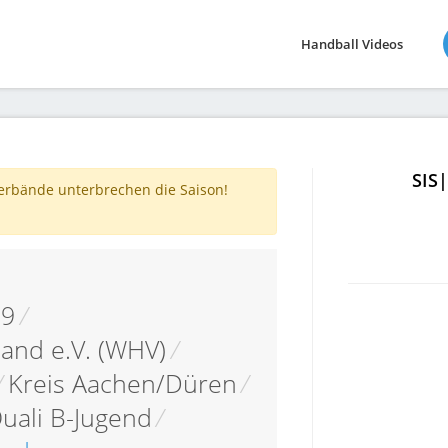
Handball Videos
SIS
verbände unterbrechen die Saison!
19
/
and e.V. (WHV)
/
/
Kreis Aachen/Düren
/
uali B-Jugend
/