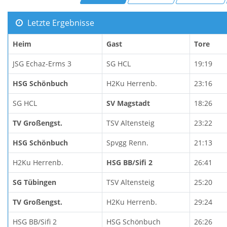
Letzte Ergebnisse
Heim
Gast
Tore
JSG Echaz-Erms 3
SG HCL
19:19
HSG Schönbuch
H2Ku Herrenb.
23:16
SG HCL
SV Magstadt
18:26
TV Großengst.
TSV Altensteig
23:22
HSG Schönbuch
Spvgg Renn.
21:13
H2Ku Herrenb.
HSG BB/Sifi 2
26:41
SG Tübingen
TSV Altensteig
25:20
TV Großengst.
H2Ku Herrenb.
29:24
HSG BB/Sifi 2
HSG Schönbuch
26:26