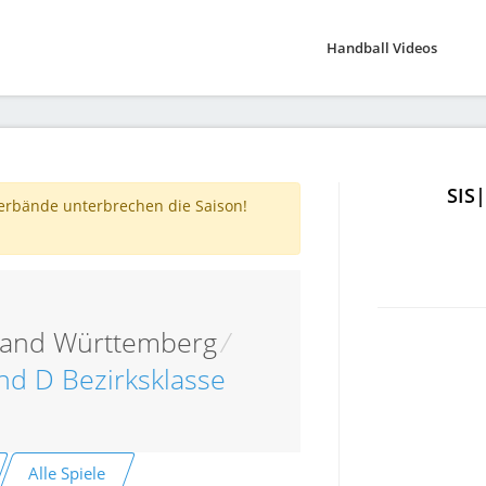
Handball Videos
SIS
verbände unterbrechen die Saison!
band Württemberg
/
nd D Bezirksklasse
Alle Spiele