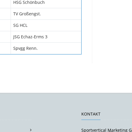
HSG Schönbuch
TV Großengst.
SG HCL
JSG Echaz-Erms 3
Spvgg Renn.
KONTAKT
Sportvertical Marketing