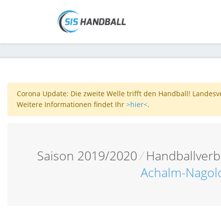
Corona Update: Die zweite Welle trifft den Handball! Landes
Weitere Informationen findet Ihr
>hier<
.
Saison 2019/2020
/
Handballver
Achalm-Nagol