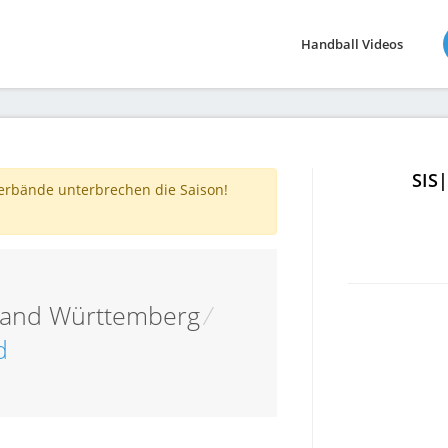
Handball Videos
SIS
verbände unterbrechen die Saison!
band Württemberg
/
d