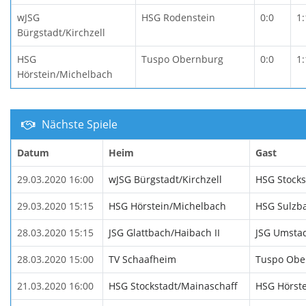
wJSG
HSG Rodenstein
0:0
1:
Bürgstadt/Kirchzell
HSG
Tuspo Obernburg
0:0
1:
Hörstein/Michelbach
Nächste Spiele
Datum
Heim
Gast
29.03.2020 16:00
wJSG Bürgstadt/Kirchzell
HSG Stocks
29.03.2020 15:15
HSG Hörstein/Michelbach
HSG Sulzb
28.03.2020 15:15
JSG Glattbach/Haibach II
JSG Umsta
28.03.2020 15:00
TV Schaafheim
Tuspo Obe
21.03.2020 16:00
HSG Stockstadt/Mainaschaff
HSG Hörst