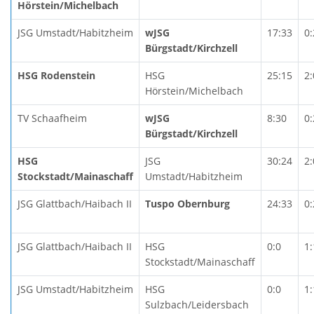
Hörstein/Michelbach
JSG Umstadt/Habitzheim
wJSG
17:33
0:
Bürgstadt/Kirchzell
HSG Rodenstein
HSG
25:15
2:
Hörstein/Michelbach
TV Schaafheim
wJSG
8:30
0:
Bürgstadt/Kirchzell
HSG
JSG
30:24
2:
Stockstadt/Mainaschaff
Umstadt/Habitzheim
JSG Glattbach/Haibach II
Tuspo Obernburg
24:33
0:
JSG Glattbach/Haibach II
HSG
0:0
1:
Stockstadt/Mainaschaff
JSG Umstadt/Habitzheim
HSG
0:0
1:
Sulzbach/Leidersbach