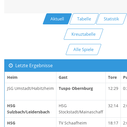
Aktuell
Tabelle
Statistik
Kreuztabelle
Alle Spiele
Letzte Ergebnisse
Heim
Gast
Tore
P
JSG Umstadt/Habitzheim
Tuspo Obernburg
12:29
0:
HSG
HSG
32:14
2:
Sulzbach/Leidersbach
Stockstadt/Mainaschaff
HSG
TV Schaafheim
18:17
2: