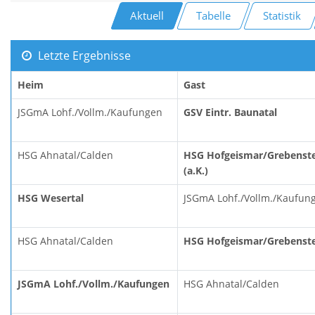
Aktuell
Tabelle
Statistik
Letzte Ergebnisse
Heim
Gast
JSGmA Lohf./Vollm./Kaufungen
GSV Eintr. Baunatal
HSG Ahnatal/Calden
HSG Hofgeismar/Grebenste
(a.K.)
HSG Wesertal
JSGmA Lohf./Vollm./Kaufun
HSG Ahnatal/Calden
HSG Hofgeismar/Grebenst
JSGmA Lohf./Vollm./Kaufungen
HSG Ahnatal/Calden