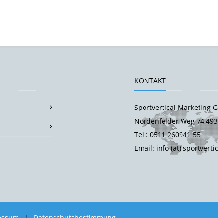
KONTAKT
Sportvertical Marketing
Nordenfelder Weg 74,493
Tel.: 0511 260941 55
Email: info (at) sportverti
essum
|
Datenschutzbestimmung