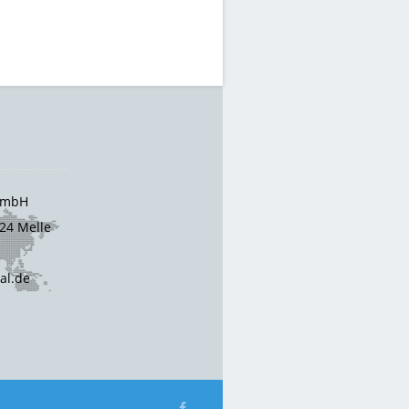
 GmbH
24 Melle
cal.de