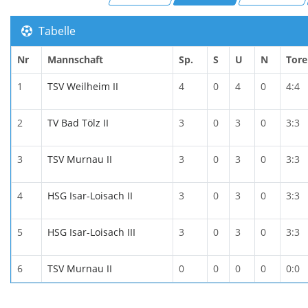
Tabelle
Nr
Mannschaft
Sp.
S
U
N
Tore
1
TSV Weilheim II
4
0
4
0
4:4
2
TV Bad Tölz II
3
0
3
0
3:3
3
TSV Murnau II
3
0
3
0
3:3
4
HSG Isar-Loisach II
3
0
3
0
3:3
5
HSG Isar-Loisach III
3
0
3
0
3:3
6
TSV Murnau II
0
0
0
0
0:0