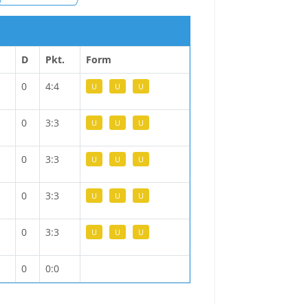
D
Pkt.
Form
0
4:4
U
U
U
0
3:3
U
U
U
0
3:3
U
U
U
0
3:3
U
U
U
0
3:3
U
U
U
0
0:0