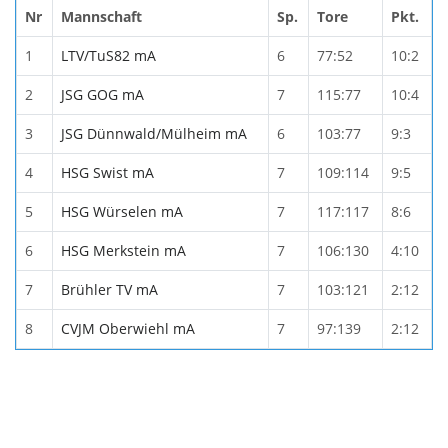
Nr
Mannschaft
Sp.
Tore
Pkt.
1
LTV/TuS82 mA
6
77:52
10:2
2
JSG GOG mA
7
115:77
10:4
3
JSG Dünnwald/Mülheim mA
6
103:77
9:3
4
HSG Swist mA
7
109:114
9:5
5
HSG Würselen mA
7
117:117
8:6
6
HSG Merkstein mA
7
106:130
4:10
7
Brühler TV mA
7
103:121
2:12
8
CVJM Oberwiehl mA
7
97:139
2:12