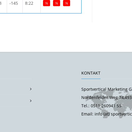
3
-145
8:22
N
N
N
KONTAKT
Sportvertical Marketing
Nordenfelder Weg 74,493
Tel.: 0511 260941 55
Email: info (at) sportverti