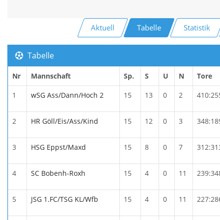
Aktuell
Tabelle
Statistik
Tabelle
Nr
Mannschaft
Sp.
S
U
N
Tore
1
wSG Ass/Dann/Hoch 2
15
13
0
2
410:25
2
HR Göll/Eis/Ass/Kind
15
12
0
3
348:18
3
HSG Eppst/Maxd
15
8
0
7
312:31
4
SC Bobenh-Roxh
15
4
0
11
239:34
5
JSG 1.FC/TSG KL/Wfb
15
4
0
11
227:28