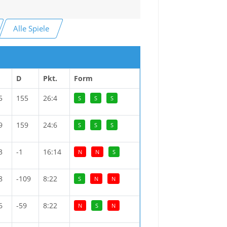
Alle Spiele
D
Pkt.
Form
5
155
26:4
S
S
S
9
159
24:6
S
S
S
3
-1
16:14
N
N
S
8
-109
8:22
S
N
N
6
-59
8:22
N
S
N