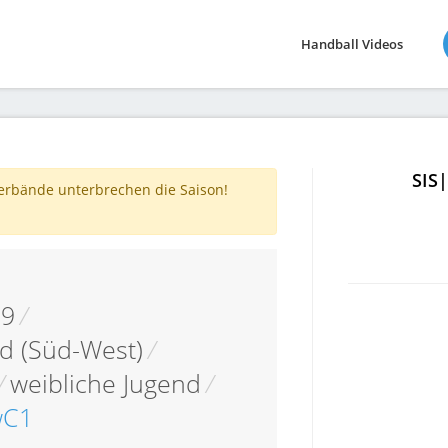
Handball Videos
SIS
verbände unterbrechen die Saison!
19
/
d (Süd-West)
/
/
weibliche Jugend
/
wC1