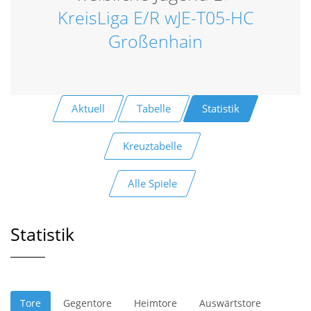
KreisLiga E/R wJE-T05-HC
Großenhain
Aktuell
Tabelle
Statistik
Kreuztabelle
Alle Spiele
Statistik
Tore
Gegentore
Heimtore
Auswärtstore