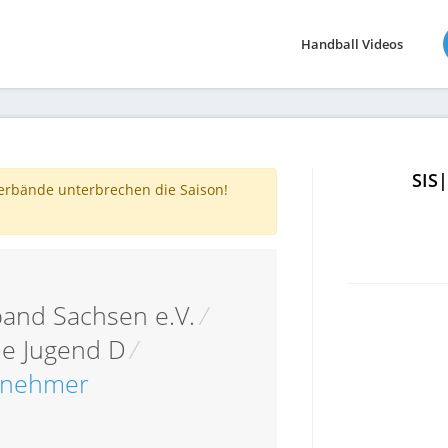
Handball Videos
SIS
verbände unterbrechen die Saison!
and Sachsen e.V.
/
he Jugend D
/
ilnehmer