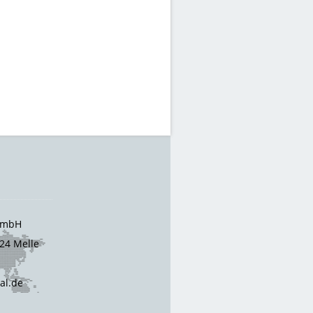
 GmbH
24 Melle
cal.de