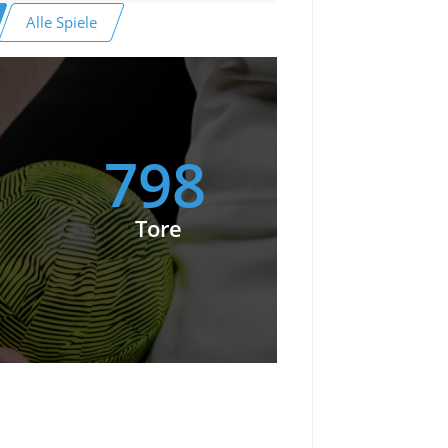
Alle Spiele
798
Tore