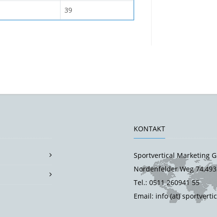
39
KONTAKT
Sportvertical Marketing
Nordenfelder Weg 74,493
Tel.: 0511 260941 55
Email: info (at) sportverti