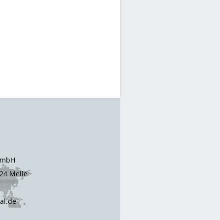
 GmbH
24 Melle
cal.de