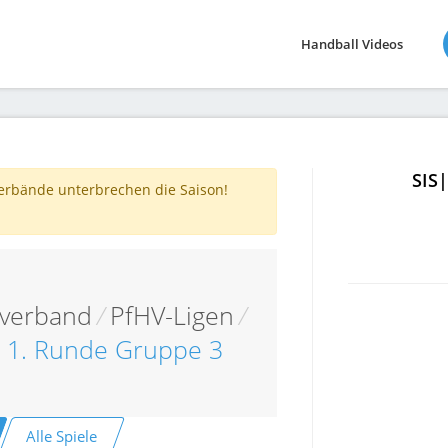
Handball Videos
SIS
verbände unterbrechen die Saison!
lverband
/
PfHV-Ligen
/
p 1. Runde Gruppe 3
Alle Spiele