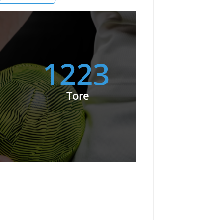
1223
Tore