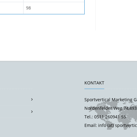
98
KONTAKT
Sportvertical Marketing
Nordenfelder Weg 74,493
Tel.: 0511 260941 55
Email: info (at) sportverti