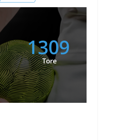
1309
Tore