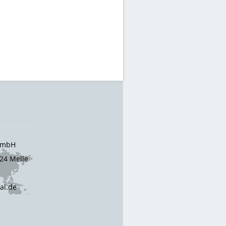
 GmbH
24 Melle
cal.de