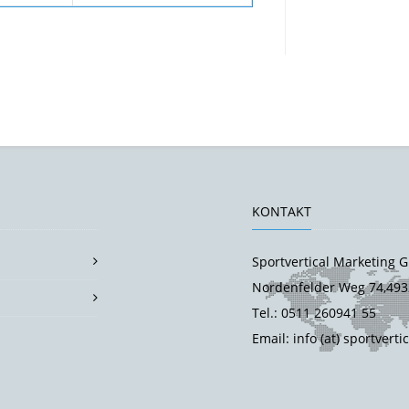
KONTAKT
Sportvertical Marketing
Nordenfelder Weg 74,493
Tel.: 0511 260941 55
Email: info (at) sportverti