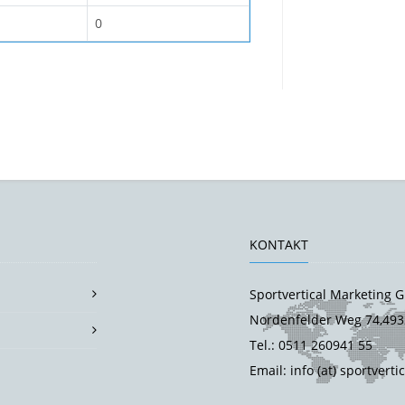
0
KONTAKT
Sportvertical Marketing
Nordenfelder Weg 74,493
Tel.: 0511 260941 55
Email: info (at) sportverti