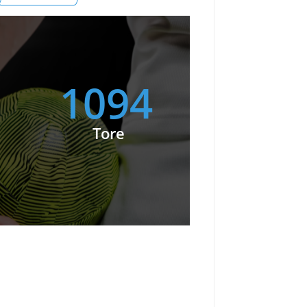
1094
Tore