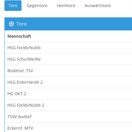
Tore
Gegentore
Heimtore
Auswärtstore
Tore
Mannschaft
HSG Fockb/Nübb
HSG Schü/We/Re
Büdelsd. TSV
HSG EiderHarde 2
HG OKT 2
HSG Fockb/Nübb 2
TSVV Audorf
Eckernf. MTV