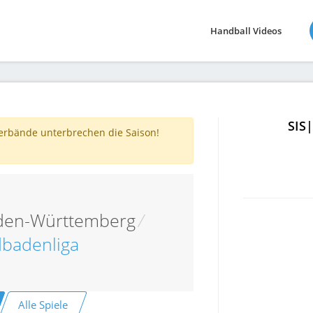
Handball Videos
SIS
verbände unterbrechen die Saison!
den-Württemberg
/
badenliga
Alle Spiele