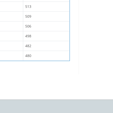
513
509
506
498
482
480