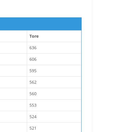
Tore
636
606
595
562
560
553
524
521