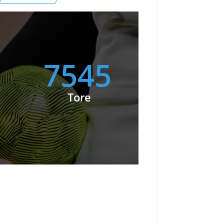
7545
Tore