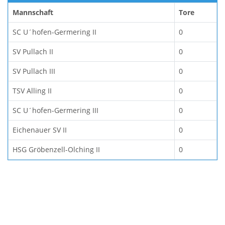
Mannschaft
Tore
SC U´hofen-Germering II
0
SV Pullach II
0
SV Pullach III
0
TSV Alling II
0
SC U´hofen-Germering III
0
Eichenauer SV II
0
HSG Gröbenzell-Olching II
0