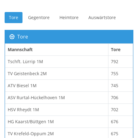
Tore
Gegentore
Heimtore
Auswärtstore
Tore
Mannschaft
Tore
Tschft. Lürrip 1M
792
TV Geistenbeck 2M
755
ATV Biesel 1M
745
ASV Rurtal-Hückelhoven 1M
706
HSV Rheydt 1M
702
HG Kaarst/Büttgen 1M
676
TV Krefeld-Oppum 2M
675