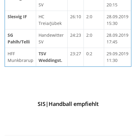
SV
20:15
Slesvig IF
HC
26:10
2:0
28.09.2019
Treia/Jübek
15:30
SG
Handewitter
24:23
2:0
28.09.2019
Pahlh/Telli
SV
17:45
HFF
TSV
23:27
0:2
29.09.2019
Munkbrarup
Weddingst.
11:30
SIS|Handball empfiehlt