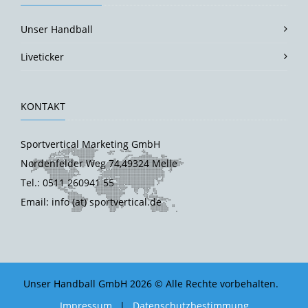
Unser Handball
Liveticker
KONTAKT
Sportvertical Marketing GmbH
Nordenfelder Weg 74,49324 Melle
Tel.: 0511 260941 55
Email: info (at) sportvertical.de
Unser Handball GmbH 2026 © Alle Rechte vorbehalten.
Impressum
|
Datenschutzbestimmung