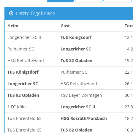
Letzte Ergebnisse
Heim
Gast
Tor
Longericher SC II
TuS Königsdorf
12:
Pulheimer SC
Longericher SC
14:
HSG Refrath/Hand
TuS 82 Opladen
19:
TuS Königsdorf
Pulheimer SC
22:
Longericher SC
HSG Refrath/Hand
26:
TuS 82 Opladen
TSV Bayer Dormagen
30:
1.FC Köln
Longericher SC II
23:
TuS Ehrenfeld 65
HSG Rösrath/Forsbach
18:
TuS Ehrenfeld 65
TuS 82 Opladen
16: