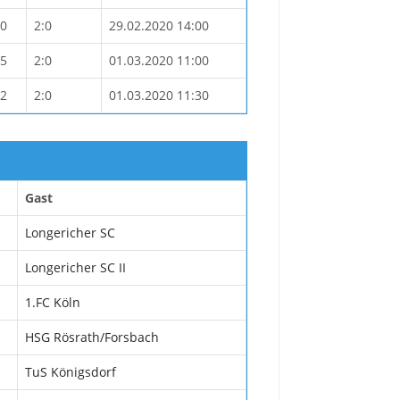
10
2:0
29.02.2020 14:00
15
2:0
01.03.2020 11:00
22
2:0
01.03.2020 11:30
Gast
Longericher SC
Longericher SC II
1.FC Köln
HSG Rösrath/Forsbach
TuS Königsdorf