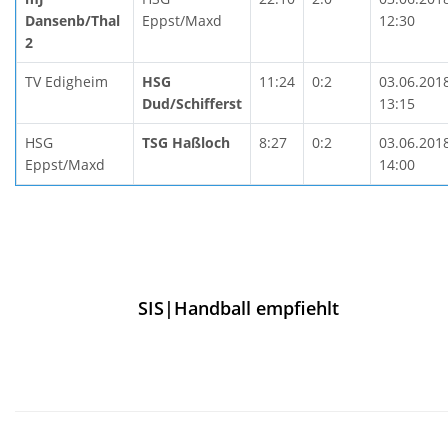
Dansenb/Thal
Eppst/Maxd
12:30
2
TV Edigheim
HSG
11:24
0:2
03.06.201
Dud/Schifferst
13:15
HSG
TSG Haßloch
8:27
0:2
03.06.201
Eppst/Maxd
14:00
SIS|Handball empfiehlt