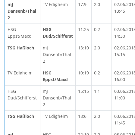
mJ
TV Edigheim
17:9
2:0
02.06.201
Dansenb/Thal
13:45
2
HSG
HSG
11:25
0:2
02.06.201
Eppst/Maxd
Dud/Schifferst
14:30
TSG Haßloch
mJ
13:10
2:0
02.06.201
Dansenb/Thal
15:15
2
TV Edigheim
HSG
10:19
0:2
02.06.201
Eppst/Maxd
16:00
HSG
mJ
15:15
1:1
03.06.201
Dud/Schifferst
Dansenb/Thal
11:00
2
TSG Haßloch
TV Edigheim
18:6
2:0
03.06.201
11:45
mJ
HSG
22:10
2:0
03.06.201