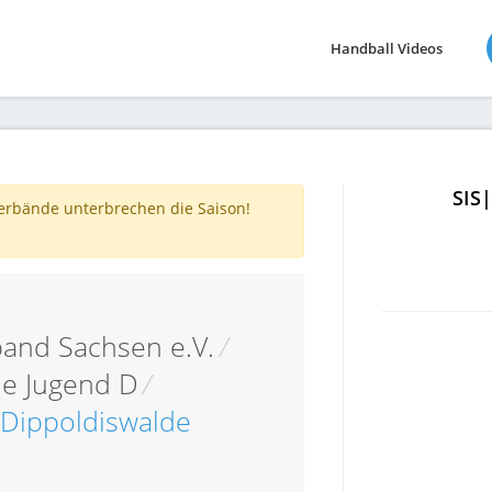
Handball Videos
SIS
verbände unterbrechen die Saison!
and Sachsen e.V.
/
he Jugend D
/
 Dippoldiswalde