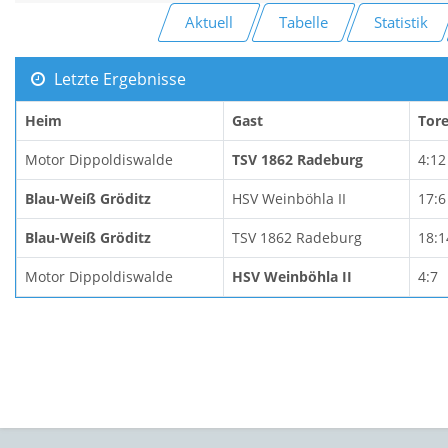
Aktuell
Tabelle
Statistik
Letzte Ergebnisse
Heim
Gast
Tor
Motor Dippoldiswalde
TSV 1862 Radeburg
4:12
Blau-Weiß Gröditz
HSV Weinböhla II
17:6
Blau-Weiß Gröditz
TSV 1862 Radeburg
18:1
Motor Dippoldiswalde
HSV Weinböhla II
4:7