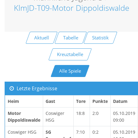
KlmJD-T09-Motor Dippoldiswalde
Aktuell
Tabelle
Statistik
Kreuztabelle
Alle Spiele
Letzte Ergebnisse
Heim
Gast
Tore
Punkte
Datum
Motor
Coswiger
18:8
2:0
05.10.2019
Dippoldiswalde
HSG
09:00
Coswiger HSG
SG
7:10
0:2
05.10.2019