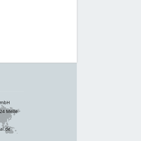
 GmbH
24 Melle
cal.de