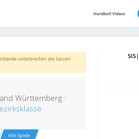
Handball Videos
SIS
verbände unterbrechen die Saison!
band Württemberg
/
ezirksklasse
Alle Spiele