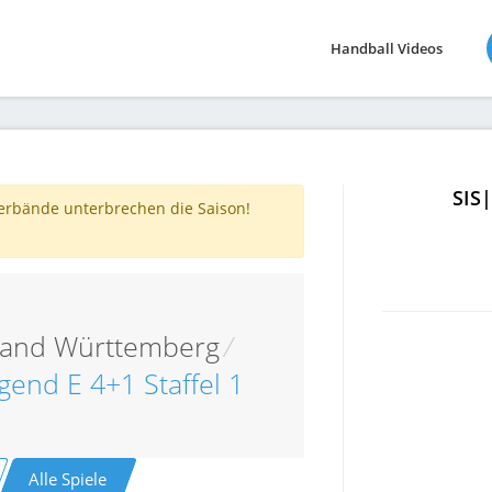
Handball Videos
SIS
verbände unterbrechen die Saison!
band Württemberg
/
gend E 4+1 Staffel 1
Alle Spiele