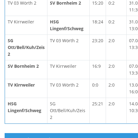
TV 03 Wörth 2
SV Bornheim 2
15:20
0:2
31.0
11:3
TV Kirrweiler
HSG
18:24
0:2
31.0
Lingenf/Schweg
13:0
SG
TV 03 Wörth 2
23:20
2:0
07.0
Ott/Bell/Kuh/Zeis
13:3
2
SV Bornheim 2
TV Kirrweiler
16:9
2:0
07.0
13:3
TV Kirrweiler
TV 03 Wörth 2
0:0
2:0
13.0
16:0
HSG
SG
25:21
2:0
14.0
Lingenf/Schweg
Ott/Bell/Kuh/Zeis
10:3
2