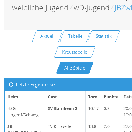
weibliche Jugend
/
wD-Jugend
/
JBZw
Aktuell
Tabelle
Statistik
Kreuztabelle
Alle Spiele
Letzte Ergebnisse
Heim
Gast
Tore
Punkte
Dat
HSG
SV Bornheim 2
10:17
0:2
20.0
Lingenf/Schweg
10:0
SG
TV Kirrweiler
13:8
2:0
27.0