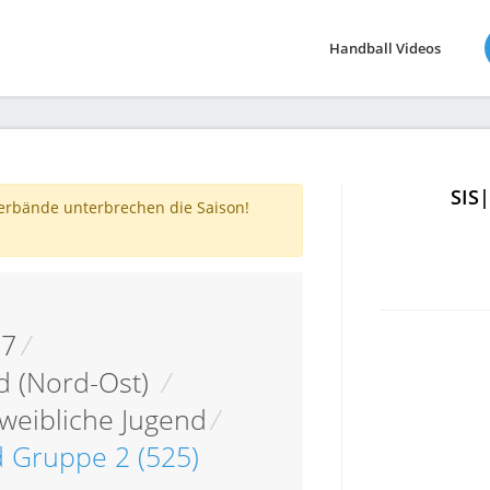
Handball Videos
SIS
verbände unterbrechen die Saison!
17
/
d (Nord-Ost)
/
weibliche Jugend
/
d Gruppe 2 (525)