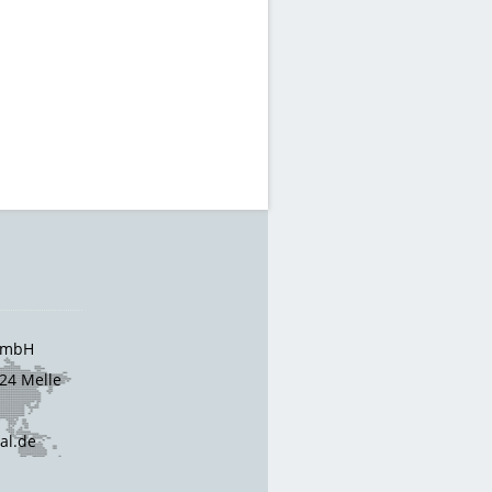
 GmbH
24 Melle
cal.de