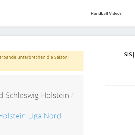
Handball Videos
SIS
verbände unterbrechen die Saison!
 Schleswig-Holstein
/
olstein Liga Nord