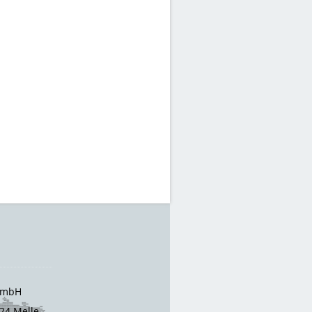
 GmbH
24 Melle