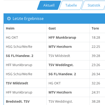
Aktuell
Tabelle
Statistik
Letzte Ergebnisse
Heim
Gast
Tore
HG OKT
HFF Munkbrarup
18:28
HSG Schü/We/Re
MTV Herzhorn
22:25
SG FL/Handew. 2
TSV Mildstedt
39:28
HFF Munkbrarup
TSV Weddingst.
23:26
HSG Schü/We/Re
SG FL/Handew. 2
26:34
TSV Mildstedt
HG OKT
32:26
HFF Munkbrarup
MTV Herzhorn
24:31
Bredstedt. TSV
TSV Weddingst.
38:28