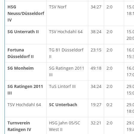
HSG
TSV Norf
34:27
2:0
15.
Neuss/Düsseldorf
18:
IV
SG Unterrath II
TSV Hochdahl 64
38:24
2:0
15.
20:
Fortuna
TG 81 Düsseldorf
23:15
2:0
16.
Düsseldorf II
II
15:
SG Monheim
SG Ratingen 2011
49:18
2:0
16.
III
17:
SG Ratingen 2011
TuS Lintorf III
34:24
2:0
29.
III
15:
TSV Hochdahl 64
SC Unterbach
19:27
0:2
29.
18:
Turnverein
HSG Jahn 05/SC
32:21
2:0
29.
Ratingen IV
West II
19: