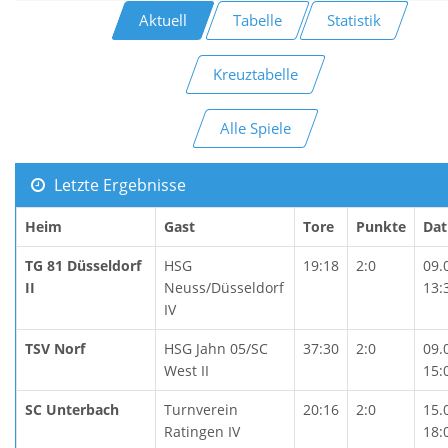
Aktuell
Tabelle
Statistik
Kreuztabelle
Alle Spiele
Letzte Ergebnisse
Heim
Gast
Tore
Punkte
Da
TG 81 Düsseldorf
HSG
19:18
2:0
09.
II
Neuss/Düsseldorf
13:
IV
TSV Norf
HSG Jahn 05/SC
37:30
2:0
09.
West II
15:
SC Unterbach
Turnverein
20:16
2:0
15.
Ratingen IV
18: