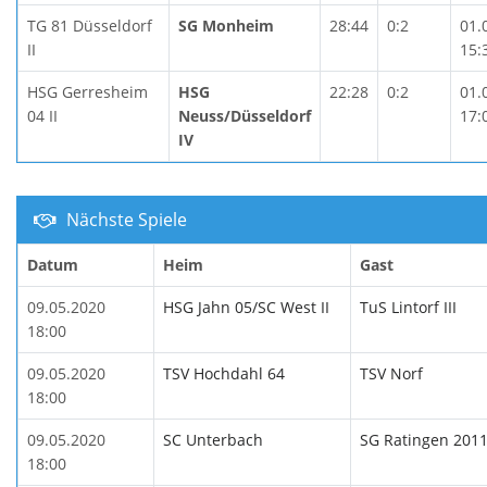
TG 81 Düsseldorf
SG Monheim
28:44
0:2
01.
II
15:
HSG Gerresheim
HSG
22:28
0:2
01.
04 II
Neuss/Düsseldorf
17:
IV
Nächste Spiele
Datum
Heim
Gast
09.05.2020
HSG Jahn 05/SC West II
TuS Lintorf III
18:00
09.05.2020
TSV Hochdahl 64
TSV Norf
18:00
09.05.2020
SC Unterbach
SG Ratingen 2011 
18:00