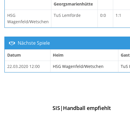
Georgsmarienhütte
HSG
TuS Lemförde
0:0
1:1
Wagenfeld/Wetschen
Nächste Spiele
Datum
Heim
Gast
22.03.2020 12:00
HSG Wagenfeld/Wetschen
TuS 
SIS|Handball empfiehlt