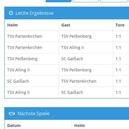
Letzte Ergebnisse
Heim
Gast
Tore
TSV Partenkirchen
TSV Peißenberg
1:1
TSV Partenkirchen
TSV Alling II
1:1
TSV Peißenberg
SC Gaißach
1:1
TSV Alling II
TSV Peißenberg
1:1
SC Gaißach
TSV Partenkirchen
1:1
TSV Alling II
SC Gaißach
1:1
Nächste Spiele
Datum
Heim