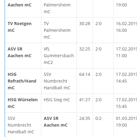
Aachen mC
Palmersheim
19:00
mC
TV Roetgen
TV
30:28
2:0
16.02.201
mC
Palmersheim
16:00
mC
ASV SR
VfL
32:25
2:0
17.02.201
Aachen mC
Gummersbach
11:00
mC2
HSG
SSV
64:14
2:0
17.02.201
Refrath/Hand
Nümbrecht
14:45
mC
Handball mC
HSG Würselen
HSG Sieg mC
41:27
2:0
17.02.201
mC
15:45
SSV
ASV SR
24:35
0:2
01.03.201
Nümbrecht
Aachen mC
19:00
Handball mC