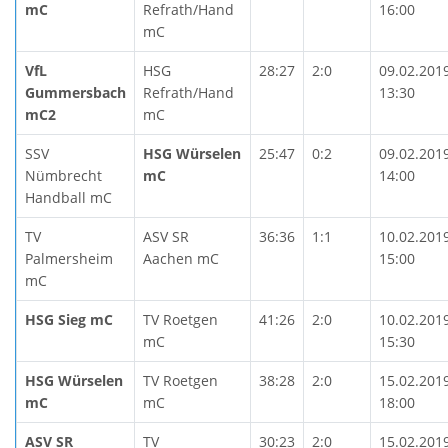
mC
Refrath/Hand
16:00
mC
VfL
HSG
28:27
2:0
09.02.201
Gummersbach
Refrath/Hand
13:30
mC2
mC
SSV
HSG Würselen
25:47
0:2
09.02.201
Nümbrecht
mC
14:00
Handball mC
TV
ASV SR
36:36
1:1
10.02.201
Palmersheim
Aachen mC
15:00
mC
HSG Sieg mC
TV Roetgen
41:26
2:0
10.02.201
mC
15:30
HSG Würselen
TV Roetgen
38:28
2:0
15.02.201
mC
mC
18:00
ASV SR
TV
30:23
2:0
15.02.201