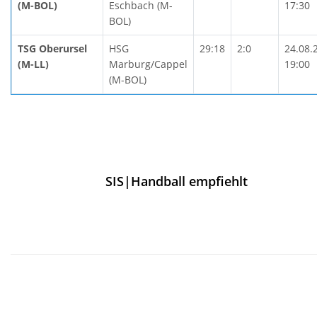
(M-BOL)
Eschbach (M-
17:30
BOL)
TSG Oberursel
HSG
29:18
2:0
24.08.
(M-LL)
Marburg/Cappel
19:00
(M-BOL)
SIS|Handball empfiehlt