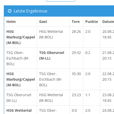
Letzte Ergebnisse
Heim
Gast
Tore
Punkte
Datu
HSG
HSG Wettertal
28:26
2:0
20.08.
Marburg/Cappel
(M-BOL)
18:45
(M-BOL)
TSG Ober-
TSG Oberursel
29:32
0:2
21.08.
Eschbach (M-
(M-LL)
20:15
BOL)
HSG
TSG Ober-
35:30
2:0
22.08.
Marburg/Cappel
Eschbach (M-
20:15
(M-BOL)
BOL)
TSG Oberursel
HSG Wettertal
23:23
1:1
23.08.
(M-LL)
(M-BOL)
18:45
HSG Wettertal
TSG Ober-
0:0
2:0
24.08.