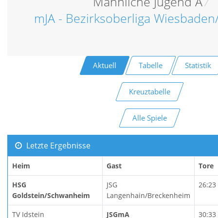
Männliche Jugend A
/
mJA - Bezirksoberliga Wiesbaden
Aktuell
Tabelle
Statistik
Kreuztabelle
Alle Spiele
Letzte Ergebnisse
Heim
Gast
Tore
HSG
JSG
26:23
Goldstein/Schwanheim
Langenhain/Breckenheim
TV Idstein
JSGmA
30:33