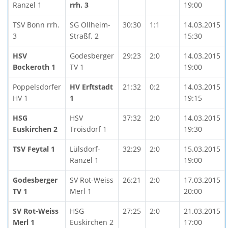
Ranzel 1
rrh. 3
19:00
TSV Bonn rrh.
SG Ollheim-
30:30
1:1
14.03.2015
3
Straßf. 2
15:30
HSV
Godesberger
29:23
2:0
14.03.2015
Bockeroth 1
TV 1
19:00
Poppelsdorfer
HV Erftstadt
21:32
0:2
14.03.2015
HV 1
1
19:15
HSG
HSV
37:32
2:0
14.03.2015
Euskirchen 2
Troisdorf 1
19:30
TSV Feytal 1
Lülsdorf-
32:29
2:0
15.03.2015
Ranzel 1
19:00
Godesberger
SV Rot-Weiss
26:21
2:0
17.03.2015
TV 1
Merl 1
20:00
SV Rot-Weiss
HSG
27:25
2:0
21.03.2015
Merl 1
Euskirchen 2
17:00