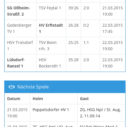
SG Ollheim-
TSV Feytal 1
39:26
2:0
21.03.2015
Straßf. 2
19:00
Godesberger
HV Erftstadt
26:28
0:2
22.03.2015
TV 1
1
17:45
HSV Troisdorf
TSV Bonn
25:25
1:1
22.03.2015
1
rrh. 3
19:00
Lülsdorf-
HSV
35:28
2:0
22.03.2015
Ranzel 1
Bockeroth 1
19:00
Nächste Spiele
Datum
Heim
Gast
21.03.2015
Poppelsdorfer HV 1
ZG, HSG Npl / St. Aug.
19:00
2, 11.09.14
15.03.2015
ZG, HSG Npl / St. Aug.
SV Rot-Weiss Merl 1