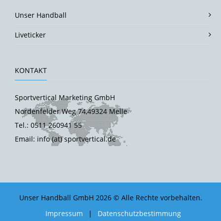
Unser Handball
Liveticker
KONTAKT
Sportvertical Marketing GmbH
Nordenfelder Weg 74,49324 Melle
Tel.: 0511 260941 55
Email: info (at) sportvertical.de
Unser Handball GmbH 2026 © Alle Rechte vorbehalten.
Impressum
|
Datenschutzbestimmung