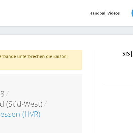
Handball Videos
SIS
verbände unterbrechen die Saison!
18
/
d (Süd-West)
/
essen (HVR)