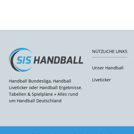
NÜTZLICHE LINKS
Unser Handball
Liveticker
Handball Bundesliga, Handball
Liveticker oder Handball Ergebnisse,
Tabellen & Spielpläne » Alles rund
um Handball Deutschland