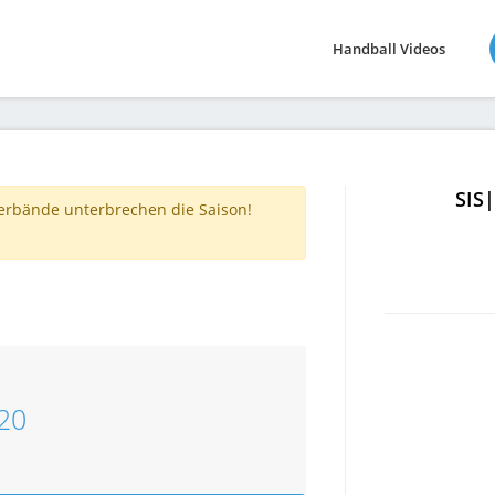
Handball Videos
SIS
verbände unterbrechen die Saison!
20