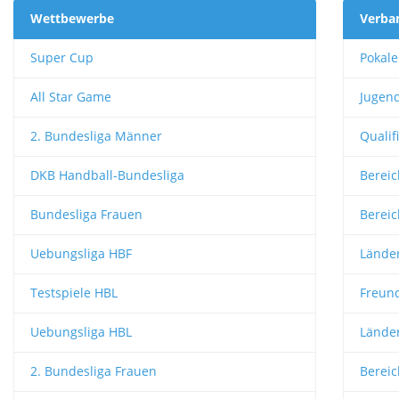
Wettbewerbe
Verba
Super Cup
Pokale
All Star Game
Jugend
2. Bundesliga Männer
Qualif
DKB Handball-Bundesliga
Bereic
Bundesliga Frauen
Bereic
Uebungsliga HBF
Länder
Testspiele HBL
Freund
Uebungsliga HBL
Länder
2. Bundesliga Frauen
Bereic