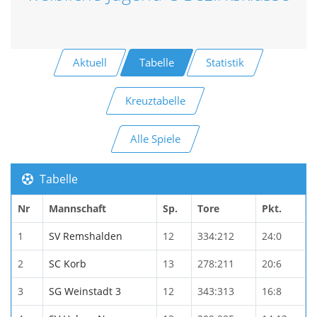
Aktuell
Tabelle
Statistik
Kreuztabelle
Alle Spiele
Tabelle
Nr
Mannschaft
Sp.
Tore
Pkt.
1
SV Remshalden
12
334:212
24:0
2
SC Korb
13
278:211
20:6
3
SG Weinstadt 3
12
343:313
16:8