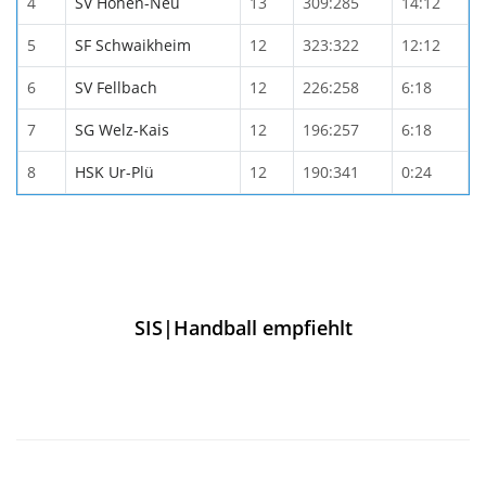
4
SV Hohen-Neu
13
309:285
14:12
5
SF Schwaikheim
12
323:322
12:12
6
SV Fellbach
12
226:258
6:18
7
SG Welz-Kais
12
196:257
6:18
8
HSK Ur-Plü
12
190:341
0:24
SIS|Handball empfiehlt