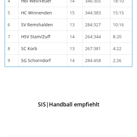
4
Hbi Weil/Feuer
14
346:305
18:10
5
HC Winnenden
15
344:383
15:15
6
SV Remshalden
13
284:327
10:16
7
HSV Stam/Zuff
14
264:344
8:20
8
SC Korb
13
267:381
4:22
9
SG Schorndorf
14
284:458
2:26
SIS|Handball empfiehlt