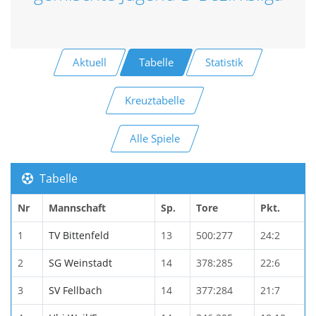
Aktuell
Tabelle
Statistik
Kreuztabelle
Alle Spiele
Tabelle
Nr
Mannschaft
Sp.
Tore
Pkt.
1
TV Bittenfeld
13
500:277
24:2
2
SG Weinstadt
14
378:285
22:6
3
SV Fellbach
14
377:284
21:7