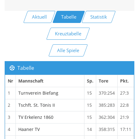
Aktuell
Tabelle
Statistik
Kreuztabelle
Alle Spiele
Tabelle
Nr
Mannschaft
Sp.
Tore
Pkt.
1
Turnverein Biefang
15
370:254
27:3
2
Tschft. St. Tönis II
15
385:283
22:8
3
TV Erkelenz 1860
15
362:304
21:9
4
Haaner TV
14
358:315
17:11