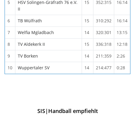
5
HSV Solingen-Gräfrath 76 e.V.
15
352:315
16:14
II
6
TB Wülfrath
15
310:292
16:14
7
Welfia Mgladbach
14
320:301
13:15
8
TV Aldekerk II
15
336:318
12:18
9
TV Borken
14
211:359
2:26
10
Wuppertaler SV
14
214:477
0:28
SIS|Handball empfiehlt