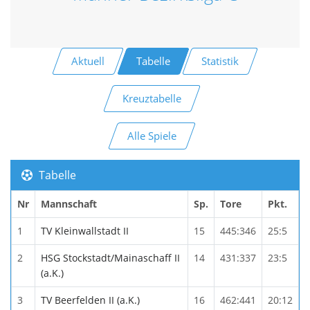
Aktuell
Tabelle
Statistik
Kreuztabelle
Alle Spiele
Tabelle
Nr
Mannschaft
Sp.
Tore
Pkt.
1
TV Kleinwallstadt II
15
445:346
25:5
2
HSG Stockstadt/Mainaschaff II
14
431:337
23:5
(a.K.)
3
TV Beerfelden II (a.K.)
16
462:441
20:12