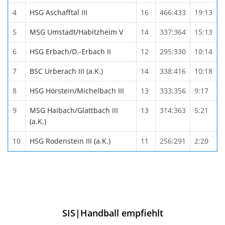
4
HSG Aschafftal III
16
466:433
19:13
5
MSG Umstadt/Habitzheim V
14
337:364
15:13
6
HSG Erbach/D.-Erbach II
12
295:330
10:14
7
BSC Urberach III (a.K.)
14
338:416
10:18
8
HSG Hörstein/Michelbach III
13
333:356
9:17
9
MSG Haibach/Glattbach III
13
314:363
5:21
(a.K.)
10
HSG Rodenstein III (a.K.)
11
256:291
2:20
SIS|Handball empfiehlt