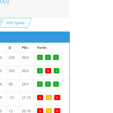
900)
Alle Spiele
D
Pkt.
Form
4
229
36:0
S
S
S
3
353
30:6
S
N
S
4
90
29:7
S
S
S
3
-12
21:15
N
U
N
5
12
20:16
N
U
N