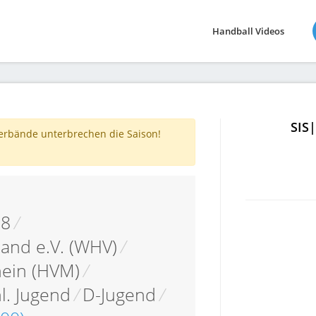
Handball Videos
SIS
verbände unterbrechen die Saison!
18
/
and e.V. (WHV)
/
hein (HVM)
/
. Jugend
/
D-Jugend
/