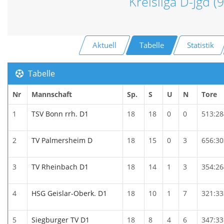
Kreisliga D-Jgd (
Aktuell
Tabelle
Statistik
Tabelle
Nr
Mannschaft
Sp.
S
U
N
Tore
1
TSV Bonn rrh. D1
18
18
0
0
513:28
2
TV Palmersheim D
18
15
0
3
656:30
3
TV Rheinbach D1
18
14
1
3
354:26
4
HSG Geislar-Oberk. D1
18
10
1
7
321:33
5
Siegburger TV D1
18
8
4
6
347:33