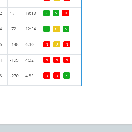
2
17
18:18
S
S
N
4
-72
12:24
S
U
S
5
-148
6:30
N
U
N
4
-199
4:32
N
N
N
8
-270
4:32
N
N
S