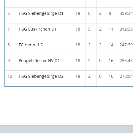
6
HSG Siebengebirge D1
18
8
2
8
359:34
7
HSG Euskirchen D1
18
5
2
11
312:38
8
FC Hennef D
18
2
2
14
247:39
9
Poppelsdorfer HV D1
18
2
0
16
255:45
10
HSG Siebengebirge D2
18
2
0
16
278:54