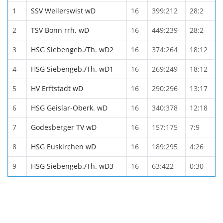
1
SSV Weilerswist wD
16
399:212
28:2
2
TSV Bonn rrh. wD
16
449:239
28:2
3
HSG Siebengeb./Th. wD2
16
374:264
18:12
4
HSG Siebengeb./Th. wD1
16
269:249
18:12
5
HV Erftstadt wD
16
290:296
13:17
6
HSG Geislar-Oberk. wD
16
340:378
12:18
7
Godesberger TV wD
16
157:175
7:9
8
HSG Euskirchen wD
16
189:295
4:26
9
HSG Siebengeb./Th. wD3
16
63:422
0:30