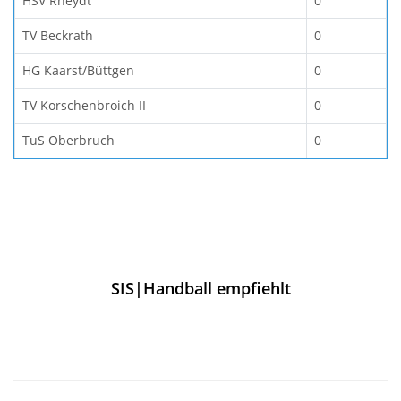
HSV Rheydt
0
TV Beckrath
0
HG Kaarst/Büttgen
0
TV Korschenbroich II
0
TuS Oberbruch
0
SIS|Handball empfiehlt