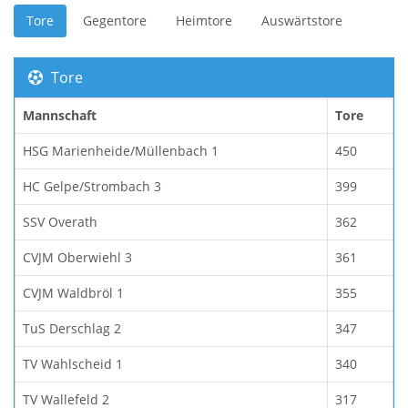
Tore
Gegentore
Heimtore
Auswärtstore
Tore
Mannschaft
Tore
HSG Marienheide/Müllenbach 1
450
HC Gelpe/Strombach 3
399
SSV Overath
362
CVJM Oberwiehl 3
361
CVJM Waldbröl 1
355
TuS Derschlag 2
347
TV Wahlscheid 1
340
TV Wallefeld 2
317