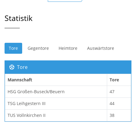
Statistik
Tore
Gegentore
Heimtore
Auswärtstore
Tore
Mannschaft
Tore
HSG Großen-Buseck/Beuern
47
TSG Leihgestern III
44
TUS Vollnkirchen II
38