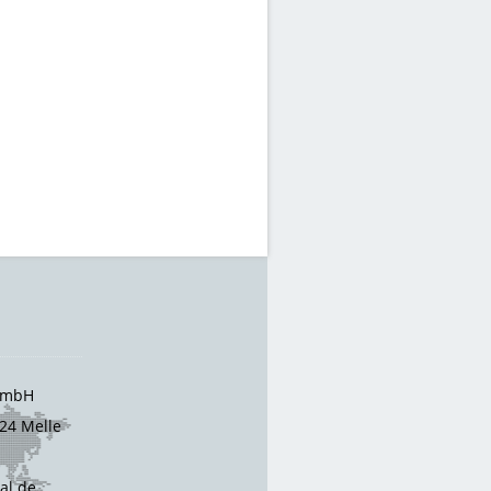
 GmbH
24 Melle
cal.de