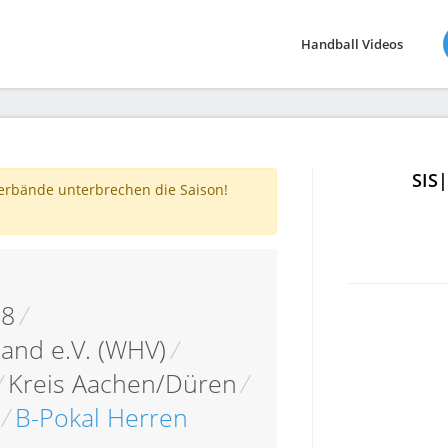
Handball Videos
SIS
verbände unterbrechen die Saison!
18
/
and e.V. (WHV)
/
/
Kreis Aachen/Düren
/
/
B-Pokal Herren