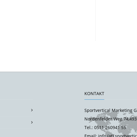
KONTAKT
Sportvertical Marketing
Nordenfelder Weg 74,493
Tel.: 0511 260941 55
Email: info (at) sportverti