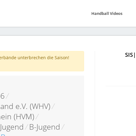
Handball Videos
SIS
verbände unterbrechen die Saison!
16
/
and e.V. (WHV)
/
hein (HVM)
/
 Jugend
/
B-Jugend
/