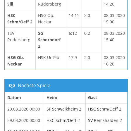
Sill
Rudersberg
14:20
HSC
HSG Ob.
14:11
2:0
08.03.2020
Schm/Oeff 2
Neckar
15:00
TSV
SG
6:12
0:2
08.03.2020
Rudersberg
Schorndorf
15:40
2
HSG Ob.
HSK Ur-Plü
17:9
2:0
08.03.2020
Neckar
16:20
Nächste Spiele
Datum
Heim
Gast
29.03.2020 00:00
SF Schwaikheim 2
HSC Schm/Oeff 2
29.03.2020 00:00
HSC Schm/Oeff 2
SV Remshalden 2